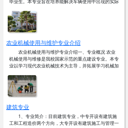
毕业生。本专业旨在培养能解决车辆使用中出现的实际
问题、能熟练掌握现代汽车维修保养与检测技术、能适
应现代汽车检测、故障诊断的应用型技术人才。目前，
本专业拥有汽车模拟驾驶实训室，汽车电工电子电路实
训室，摩托车拆...
农业机械使用与维护专业介绍
发布时间： 2019-01-24
点击量： 20742
农业机械使用与维护专业介绍一、专业概况 农业
机械使用与维修是我校国家示范的重点建设专业。本专
业以学习现代农业机械技术为主导，并拓展学习机械加
工、汽车维修等常用技能。目前，本专业在校内建有占
地500平方米的农用挖掘机实训基地，校外建有包含插
秧机、收割机、播种机实训基地在内的农业产业园区，
教学设施较为完...
建筑专业
发布时间： 2019-01-24
点击量： 20494
1、专业简介：目前建筑专业，中专开设有建筑施
工和工程造价两个方向，大专开设有建筑施工与管理一