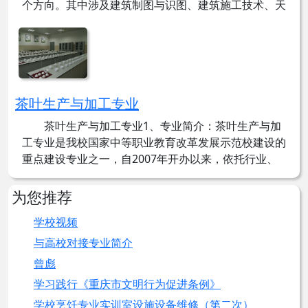
个方向。其中涉及建筑制图与识图、建筑施工技术、天
正建筑、建筑测量、工程概预算等课程。建筑专业配置
了专用的测量实训室、电脑建筑制图实训室，即将配备
电脑预算实训室、现场施工工序实训基地。在实训室
里，学生掌握了建筑...
茶叶生产与加工专业
发布时间： 2019-01-24
点击量： 21276
茶叶生产与加工专业1、专业简介：茶叶生产与加
工专业是我校国家中等职业教育改革发展示范校建设的
重点建设专业之一，自2007年开办以来，依托行业、
服务重庆、辐射西南，为重庆实施“茶叶振兴计划”，大
力发展茶产业，推进农业产业化发展。以“面向市场，
为您推荐
面向茶行业，培养从事茶树栽培、茶园管理、茶叶加
学校视频
工、茶叶品质检...
与高校对接专业简介
发布时间： 2019-01-24
点击量： 20795
曾彪
学习践行《重庆市文明行为促进条例》
学校烹饪专业实训室设施设备维修（第二次）