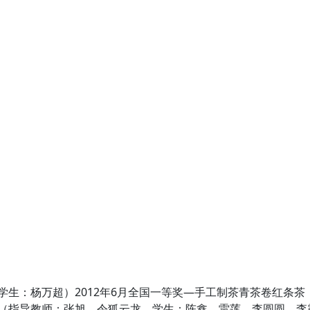
（学生：杨万超）2012年6月全国一等奖—手工制茶青茶卷红条茶
目（指导教师：张旭、令狐云龙，学生：陈鑫、雷莲、李圆圆、李