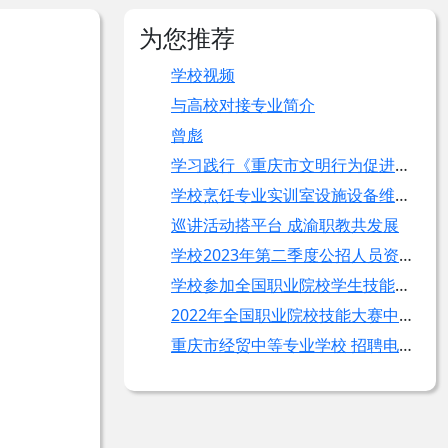
为您推荐
学校视频
与高校对接专业简介
曾彪
学习践行《重庆市文明行为促进条例》
学校烹饪专业实训室设施设备维修（第二次）
巡讲活动搭平台 成渝职教共发展
学校2023年第二季度公招人员资格审查考生须知
学校参加全国职业院校学生技能大赛再增添奖牌
2022年全国职业院校技能大赛中职组手工制茶赛项在永川开赛
重庆市经贸中等专业学校 招聘电工简章